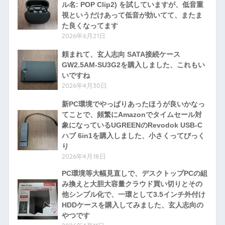
ル名: POP Clip2) を試していますが、低音重
視というだけあって低音が効いてて、またま
た良くなってます
2026年6月21日
頼まれて、玄人志向 SATA接続ケース
GW2.5AM-SU3G2を購入しました、これもい
いですね
2026年4月30日
新PC環境でやっぱりあったほうが良いかなっ
てことで、頻繁にAmazonでタイムセール対
象になっているUGREENのRevodok USB-C
ハブ 6in1を購入しました、小さくってびっく
り
2026年4月18日
PC環境等大幅見直しで、デスクトップPCの組
み換えと大胆大容量クラウド買い切りとその
他シンプル化で、一環として3.5インチ外付け
HDDケースを購入してみました、玄人志向の
やつです