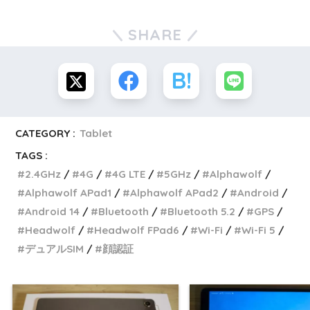
SHARE
CATEGORY :
Tablet
TAGS :
2.4GHz
4G
4G LTE
5GHz
Alphawolf
Alphawolf APad1
Alphawolf APad2
Android
Android 14
Bluetooth
Bluetooth 5.2
GPS
Headwolf
Headwolf FPad6
Wi-Fi
Wi-Fi 5
デュアルSIM
顔認証