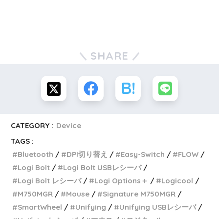
SHARE
CATEGORY :
Device
TAGS :
Bluetooth
DPI切り替え
Easy-Switch
FLOW
Logi Bolt
Logi Bolt USBレシーバ
Logi Bolt レシーバ
Logi Options＋
Logicool
M750MGR
Mouse
Signature M750MGR
SmartWheel
Unifying
Unifying USBレシーバ