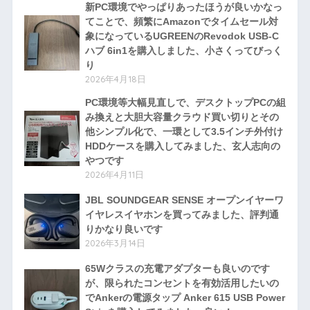
新PC環境でやっぱりあったほうが良いかなっ
てことで、頻繁にAmazonでタイムセール対
象になっているUGREENのRevodok USB-C
ハブ 6in1を購入しました、小さくってびっく
り
2026年4月18日
PC環境等大幅見直しで、デスクトップPCの組
み換えと大胆大容量クラウド買い切りとその
他シンプル化で、一環として3.5インチ外付け
HDDケースを購入してみました、玄人志向の
やつです
2026年4月11日
JBL SOUNDGEAR SENSE オープンイヤーワ
イヤレスイヤホンを買ってみました、評判通
りかなり良いです
2026年3月14日
65Wクラスの充電アダプターも良いのです
が、限られたコンセントを有効活用したいの
でAnkerの電源タップ Anker 615 USB Power