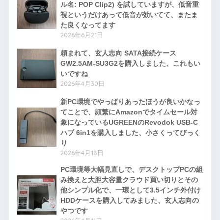
ル名: POP Clip2) を試していますが、低音重
視というだけあって低音が効いてて、またま
た良くなってます
2026年6月21日
頼まれて、玄人志向 SATA接続ケース
GW2.5AM-SU3G2を購入しました、これもい
いですね
2026年4月30日
新PC環境でやっぱりあったほうが良いかなっ
てことで、頻繁にAmazonでタイムセール対
象になっているUGREENのRevodok USB-C
ハブ 6in1を購入しました、小さくってびっく
り
2026年4月18日
PC環境等大幅見直しで、デスクトップPCの組
み換えと大胆大容量クラウド買い切りとその
他シンプル化で、一環として3.5インチ外付け
HDDケースを購入してみました、玄人志向の
やつです