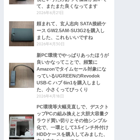
て、またまた良くなってます
2026年6月21日
頼まれて、玄人志向 SATA接続ケ
ース GW2.5AM-SU3G2を購入し
ました、これもいいですね
2026年4月30日
新PC環境でやっぱりあったほうが
良いかなってことで、頻繁に
Amazonでタイムセール対象にな
っているUGREENのRevodok
USB-C ハブ 6in1を購入しまし
た、小さくってびっくり
2026年4月18日
PC環境等大幅見直しで、デスクト
ップPCの組み換えと大胆大容量ク
ラウド買い切りとその他シンプル
化で、一環として3.5インチ外付け
HDDケースを購入してみました、