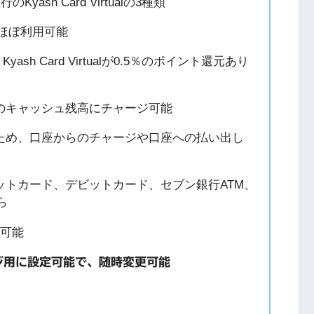
ash Card Virtualの3種類
ばほぼ利用可能
teとKyash Card Virtualが0.5％のポイント還元あり
）
のキャッシュ残高にチャージ可能
ため、口座からのチャージや口座への払い出し
ットカード、デビットカード、セブン銀行ATM、
ら
録可能
ジ用に設定可能で、随時変更可能