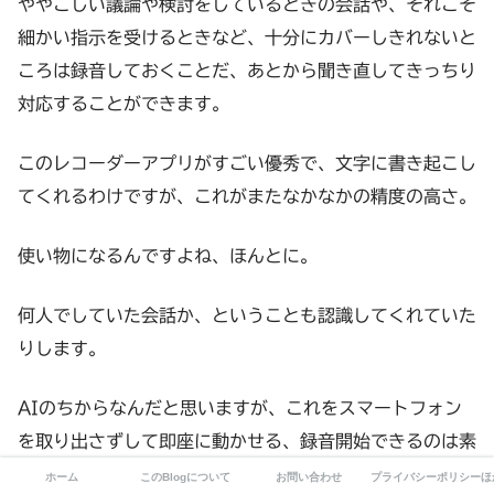
ややこしい議論や検討をしているときの会話や、それこそ
細かい指示を受けるときなど、十分にカバーしきれないと
ころは録音しておくことだ、あとから聞き直してきっちり
対応することができます。
このレコーダーアプリがすごい優秀で、文字に書き起こし
てくれるわけですが、これがまたなかなかの精度の高さ。
使い物になるんですよね、ほんとに。
何人でしていた会話か、ということも認識してくれていた
りします。
AIのちからなんだと思いますが、これをスマートフォン
を取り出さずして即座に動かせる、録音開始できるのは素
晴らしいです。
ホーム
このBlogについて
お問い合わせ
プライバシーポリシーほ