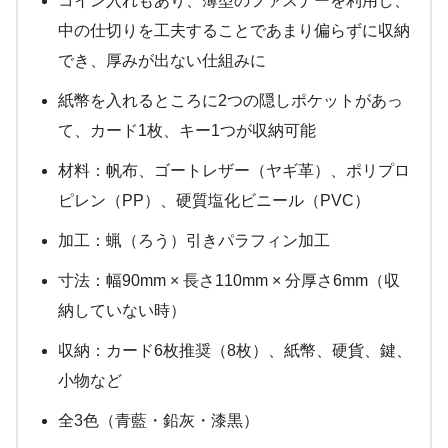
コイン入れもあり、薄型のファスナーを利用し、
中の仕切りを工夫することであまり偏らずに収納
でき、厚みが出ない仕組みに
紙幣を入れるところに2つの隠しポケットがあっ
て、カード1枚、キー1つが収納可能
材料：帆布、ゴートレザー（ヤギ革）、ポリプロ
ピレン（PP）、硬質塩化ビニール（PVC）
加工：蝋（ろう）引きパラフィン加工
寸法：幅90mm × 長さ110mm × 分厚さ6mm（収
納していない時）
収納：カード6枚推奨（8枚）、紙幣、硬貨、鍵、
小物など
全3色（青藍・鉛灰・漆黒）