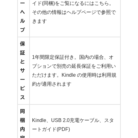
ー
イド(同梱)をご覧になるにはこちら。
ヘ
その他の情報はヘルプページで参照で
ル
きます
プ
保
証
1年間限定保証付き。国内の場合、オ
と
プションで別売の延長保証をご利用い
サ
ただけます。Kindle の使用時は利用規
ー
約が適用されます
ビ
ス
同
梱
Kindle、USB 2.0充電ケーブル、スタ
内
ートガイド(PDF)