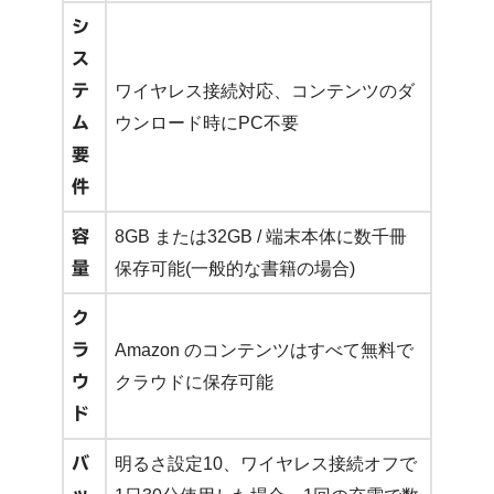
シ
ス
テ
ワイヤレス接続対応、コンテンツのダ
ム
ウンロード時にPC不要
要
件
容
8GB または32GB / 端末本体に数千冊
量
保存可能(一般的な書籍の場合)
ク
ラ
Amazon のコンテンツはすべて無料で
ウ
クラウドに保存可能
ド
バ
明るさ設定10、ワイヤレス接続オフで