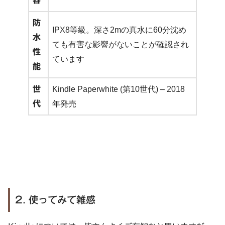
容
防
IPX8等級。深さ2mの真水に60分沈め
水
ても有害な影響がないことが確認され
性
ています
能
世
Kindle Paperwhite (第10世代) – 2018
代
年発売
2. 使ってみて雑感