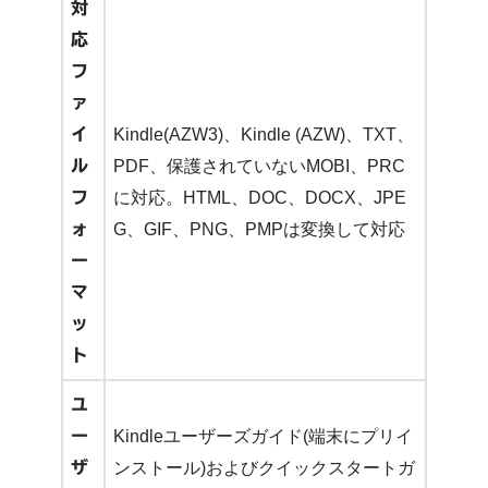
対
応
フ
ァ
イ
Kindle(AZW3)、Kindle (AZW)、TXT、
ル
PDF、保護されていないMOBI、PRC
フ
に対応。HTML、DOC、DOCX、JPE
ォ
G、GIF、PNG、PMPは変換して対応
ー
マ
ッ
ト
ユ
ー
Kindleユーザーズガイド(端末にプリイ
ザ
ンストール)およびクイックスタートガ