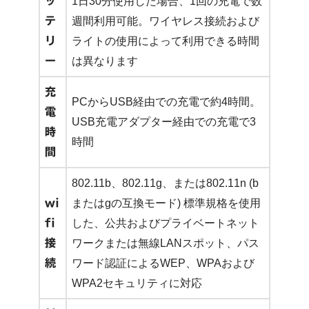
ッ
1日30分使用した場合、1回の充電で数
テ
週間利用可能。ワイヤレス接続および
リ
ライトの使用によって利用できる時間
ー
は異なります
充
PCからUSB経由での充電で約4時間。
電
USB充電アダプター経由での充電で3
時
時間
間
802.11b、802.11g、または802.11n (b
wi
またはgの互換モード) 標準規格を使用
fi
した、公共およびプライベートネット
接
ワークまたは無線LANスポット、パス
続
ワード認証によるWEP、WPAおよび
WPA2セキュリティに対応