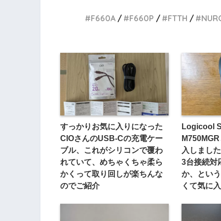
F660A
F660P
FTTH
NUR
すっかりお気に入りになった
Logicool 
CIOさんのUSB-Cの充電ケー
M750M
ブル、これがシリコンで覆わ
入しました、
れていて、めちゃくちゃ柔ら
3台接続対
かくって取り回しが楽ちんな
か、という
のでご紹介
くて気に入