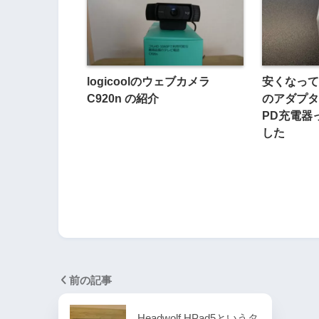
logicoolのウェブカメラ
安くなって
C920n の紹介
のアダプタ
PD充電器
した
前の記事
Headwolf HPad5というタ