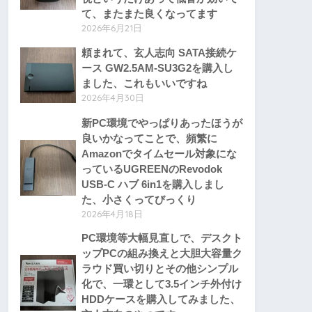
て、またまた良くなってます
2026年6月21日
頼まれて、玄人志向 SATA接続ケ
ース GW2.5AM-SU3G2を購入し
ました、これもいいですね
2026年4月30日
新PC環境でやっぱりあったほうが
良いかなってことで、頻繁に
Amazonでタイムセール対象にな
っているUGREENのRevodok
USB-C ハブ 6in1を購入しまし
た、小さくってびっくり
2026年4月18日
PC環境等大幅見直しで、デスクト
ップPCの組み換えと大胆大容量ク
ラウド買い切りとその他シンプル
化で、一環として3.5インチ外付け
HDDケースを購入してみました、